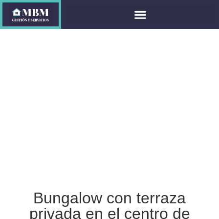
Bungalow Olga,
Playa del Inglés
Calle Barcelona, 2 35100 San Bartolomé
de Tirajana
Máx. 4 personas
64m2
Mínimo 3 noches
Bungalow con terraza
privada en el centro de