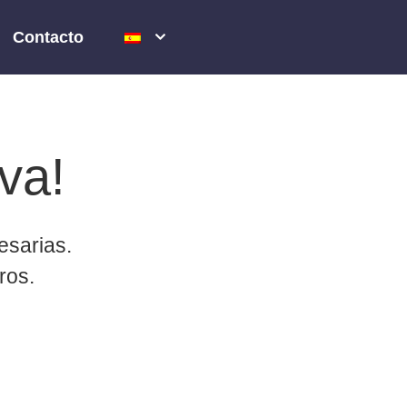
Contacto
va!
esarias.
ros.