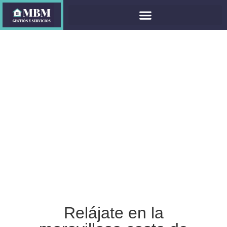
Elisabeth
Vacacional La
Palmita
Agaete, Gran Canaria
Máx. 4 personas personas
68m2
Mínimo 3 noches
Relájate en la