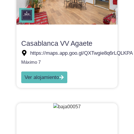
Casablanca VV Agaete
https://maps.app.goo.gl/QXTwgie8q6rLQLKPA
Máximo 7
Ver alojamiento