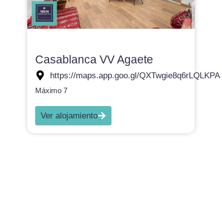
Casablanca VV Agaete
https://maps.app.goo.gl/QXTwgie8q6rLQLKPA
Máximo 7
Ver alojamiento