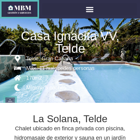
Casa Ignacita VV,
Telde
Telde, Gran Canaria
Máx. 11 huéspedes personas
170m2
Mínimo 5 noches
La Solana, Telde
Chalet ubicado en finca privada con piscina,
hidromasaje de exterior y sauna en un jardín